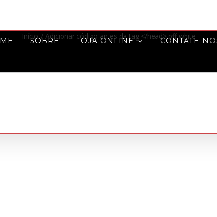
Início
/
Adicionar código antes da tag </head>.
off white
ME
SOBRE
LOJA ONLINE
CONTATE-NO