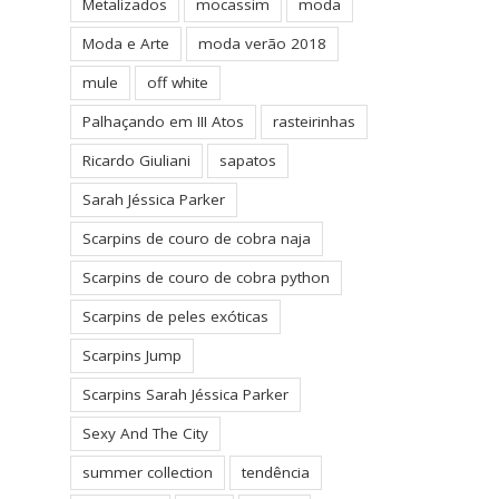
Metalizados
mocassim
moda
Moda e Arte
moda verão 2018
mule
off white
Palhaçando em III Atos
rasteirinhas
Ricardo Giuliani
sapatos
Sarah Jéssica Parker
Scarpins de couro de cobra naja
Scarpins de couro de cobra python
Scarpins de peles exóticas
Scarpins Jump
Scarpins Sarah Jéssica Parker
Sexy And The City
summer collection
tendência