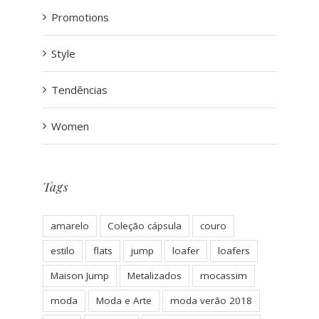
Promotions
Style
Tendências
Women
Tags
amarelo
Coleção cápsula
couro
estilo
flats
jump
loafer
loafers
Maison Jump
Metalizados
mocassim
moda
Moda e Arte
moda verão 2018