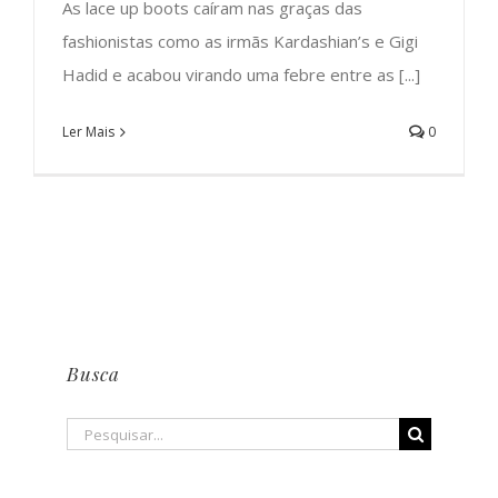
As lace up boots caíram nas graças das
fashionistas como as irmãs Kardashian’s e Gigi
Hadid e acabou virando uma febre entre as [...]
Ler Mais
0
Busca
Buscar
resultados
para: