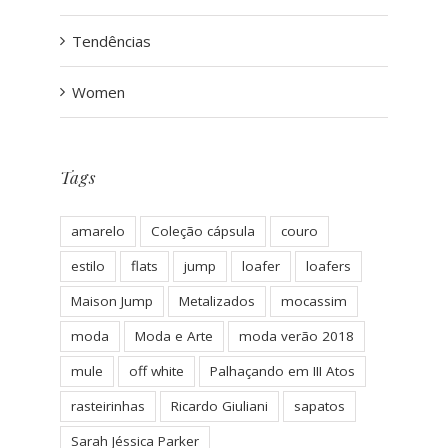
Tendências
Women
Tags
amarelo
Coleção cápsula
couro
estilo
flats
jump
loafer
loafers
Maison Jump
Metalizados
mocassim
moda
Moda e Arte
moda verão 2018
mule
off white
Palhaçando em III Atos
rasteirinhas
Ricardo Giuliani
sapatos
Sarah Jéssica Parker