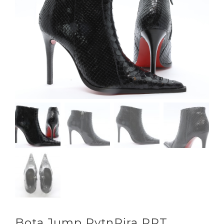
Bota Jump PytnPira PRT