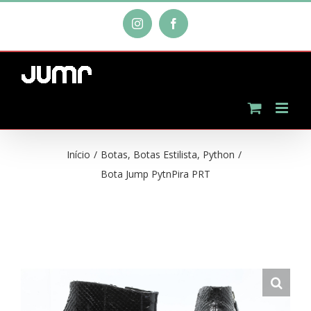
Ir
Instagram
Facebook
para
o
conteúdo
Início
/
Botas
,
Botas Estilista
,
Python
/
Bota Jump PytnPira PRT