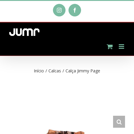
Ir
Instagram
Facebook
para
o
conteúdo
Início
/
Calcas
/
Calça Jimmy Page