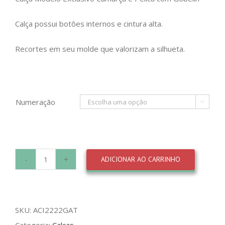
Calça possui botões internos e cintura alta.
Recortes em seu molde que valorizam a silhueta.
Numeração

ADICIONAR AO CARRINHO
Calça
Jimmy
Page
SKU:
ACI2222GAT
quantidade