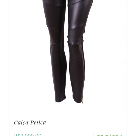
Calça Pelica
R$
2.990,90
1 em estoque