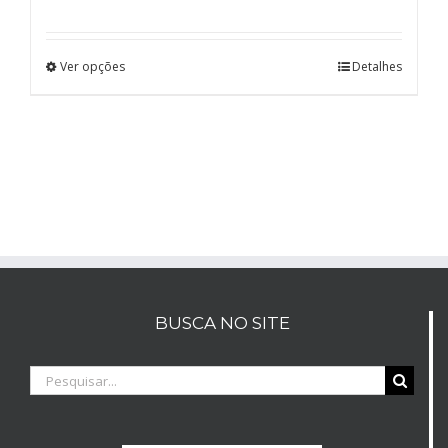
Ver opções
Detalhes
BUSCA NO SITE
Buscar
resultados
para: