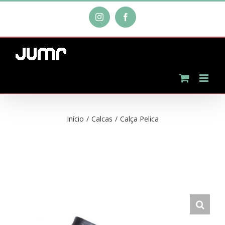
Ir
Instagram
Facebook
para
o
conteúdo
Início
/
Calcas
/
Calça Pelica