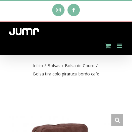
Ir
Instagram
Facebook
para
o
conteúdo
Início
/
Bolsas
/
Bolsa de Couro
/
Bolsa tira colo pirarucu bordo cafe