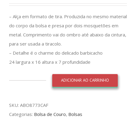
– Alça em formato de tira. Produzida no mesmo material
do corpo da bolsa e presa por dois mosquetões em
metal. Comprimento vai do ombro até abaixo da cintura,
para ser usada a tiracolo.
– Detalhe é o charme do delicado barbicacho
24 largura x 16 altura x 7 profundidade
ADICIONAR AO CARRINHO
Bolsa
tira
colo
SKU:
ABO8773CAF
pirarucu
Categorias:
Bolsa de Couro
,
Bolsas
bordo
cafe