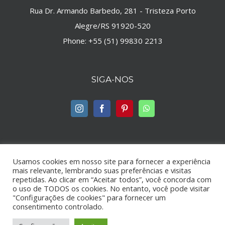
Rua Dr. Armando Barbedo, 281 - Tristeza Porto
Alegre/RS 91920-520
Phone:
+55 (51) 99830 2213
SIGA-NOS
Usamos cookies em nosso site para fornecer a experiência
mais relevante, lembrando suas preferências e visitas
repetidas. Ao clicar em “Aceitar todos”, você concorda com
© Copyright -
2026 | by
Maison Jump
| Todos os direitos
o uso de TODOS os cookies. No entanto, você pode visitar
reservados | Webdesign by
Marketing MaisonJump
"Configurações de cookies" para fornecer um
consentimento controlado.
Instagram
Facebook