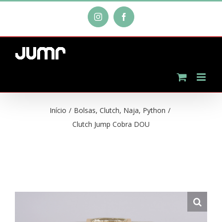
Ir
Instagram
Facebook
para
o
conteúdo
Início
/
Bolsas
,
Clutch
,
Naja
,
Python
/
Clutch Jump Cobra DOU