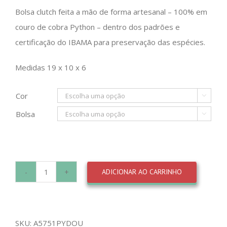
Bolsa clutch feita a mão de forma artesanal – 100% em
couro de cobra Python – dentro dos padrões e
certificação do IBAMA para preservação das espécies.
Medidas 19 x 10 x 6
Cor

Bolsa

ADICIONAR AO CARRINHO
Clutch
Jump
Cobra
SKU:
A5751PYDOU
DOU