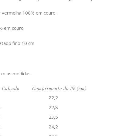
 vermelha 100% em couro .
0% em couro
etado fino 10 cm
ixo as medidas
 Calçado
Comprimento do Pé (cm)
3
22,2
4
22,8
5
23,5
6
24,2