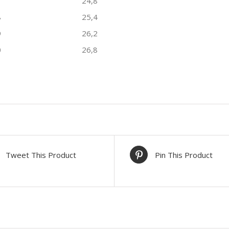
7
24,8
8
25,4
9
26,2
0
26,8
Tweet This Product
Pin This Product