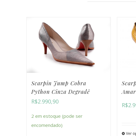
Scar
Scarpin Jump Cobra
Amar
Python Cinza Degradê
R$
2.990,90
R$
2.9
2 em estoque (pode ser
encomendado)
Ver o