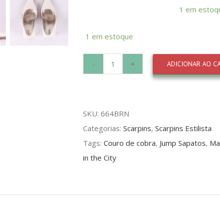
1 em estoq
1 em estoque
ADICIONAR AO C
Scarpin
Jump
Python
SKU:
664BRN
Branco
Categorias:
Scarpins
,
Scarpins Estilista
quantidade
Tags:
Couro de cobra
,
Jump Sapatos
,
Ma
in the City