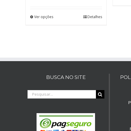
Ver opções
Detalhes
BUSCA NO SITE
POL
Buscar
resultados
P
para: