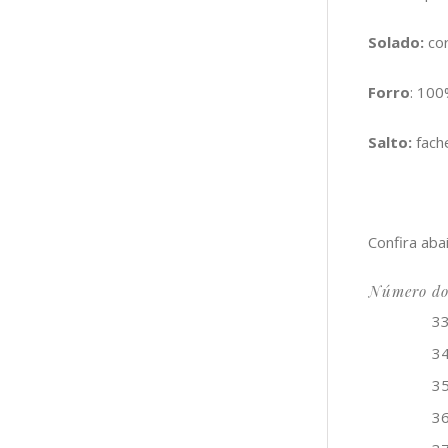
Solado:
cor
Forro
: 10
Salto:
fach
Confira aba
Número do
3
3
3
3