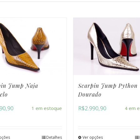
pin Jump Naja
Scarpin Jump Python
elo
Dourado
90,90
R$
2.990,90
1 em estoque
4 em e
pções
Detalhes
Ver opções