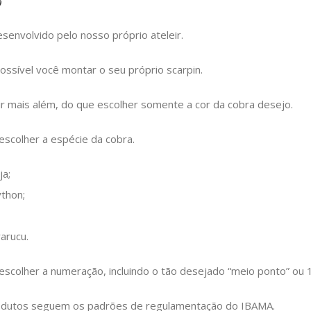
o
esenvolvido pelo nosso próprio ateleir.
ssível você montar o seu próprio scarpin.
r mais além, do que escolher somente a cor da cobra desejo.
scolher a espécie da cobra.
ja;
thon;
rarucu.
scolher a numeração, incluindo o tão desejado “meio ponto” ou 
dutos seguem os padrões de regulamentação do IBAMA.