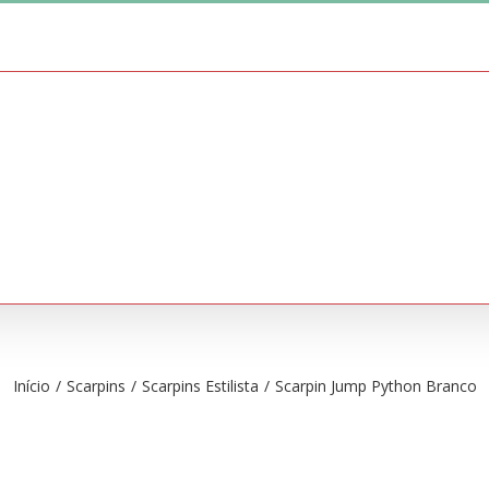
ME
SOBRE
LOJA ONLINE
CONTATE-NO
Início
/
Scarpins
/
Scarpins Estilista
/
Scarpin Jump Python Branco