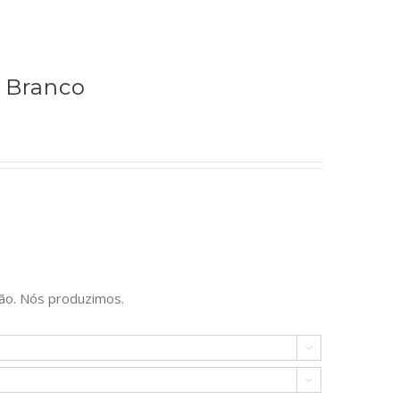
 Branco
ão. Nós produzimos.

