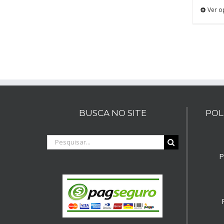
Ver o
BUSCA NO SITE
POL
Buscar
resultados
P
para: