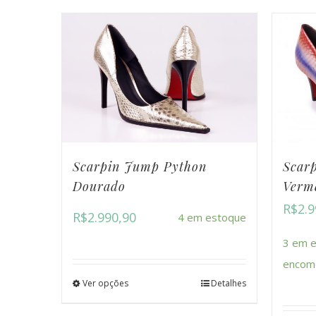
Scarpin Jump Python
Scar
Dourado
Verm
R$
2.9
R$
2.990,90
4 em estoque
3 em e
encom
Ver opções
Detalhes