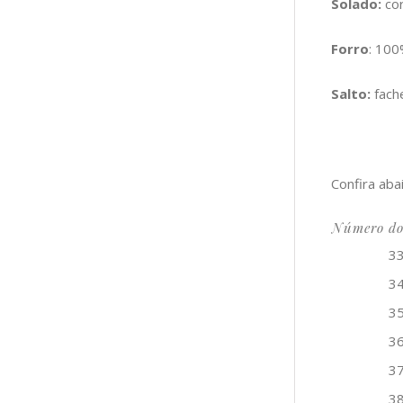
Solado:
cor
Forro
: 10
Salto:
fach
Confira aba
Número do
3
3
3
3
3
3