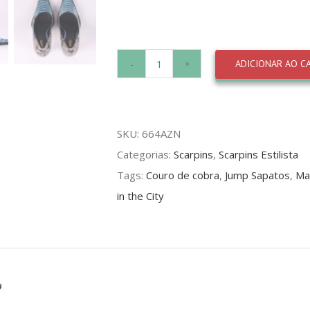
ADICIONAR AO C
Scarpin
Jump
Python
SKU:
664AZN
Azul
Categorias:
Scarpins
,
Scarpins Estilista
Natural
Tags:
Couro de cobra
,
Jump Sapatos
,
Ma
quantidade
in the City
o