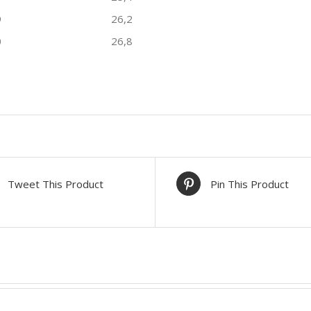
9
26,2
0
26,8
Tweet This Product
Pin This Product