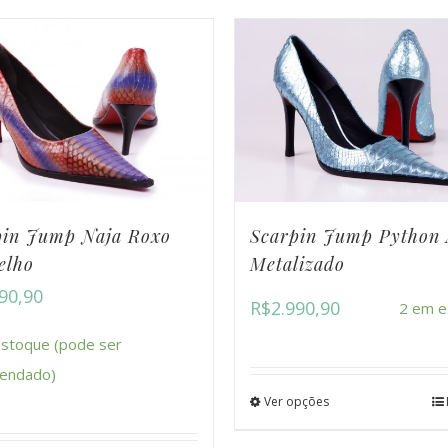
pin Jump Naja Roxo
Scarpin Jump Python 
elho
Metalizado
90,90
R$
2.990,90
2 em e
stoque (pode ser
endado)
Ver opções