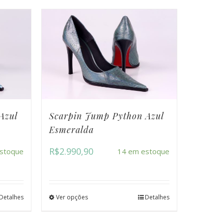
Azul
Scarpin Jump Python Azul
Esmeralda
R$
2.990,90
stoque
14 em estoque
Detalhes
Ver opções
Detalhes