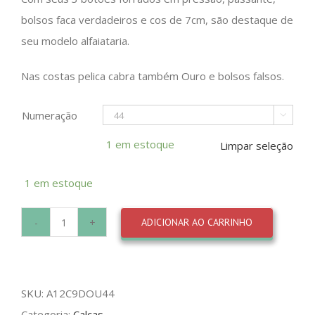
bolsos faca verdadeiros e cos de 7cm, são destaque de
seu modelo alfaiataria.
Nas costas pelica cabra também Ouro e bolsos falsos.
Numeração

1 em estoque
Limpar seleção
1 em estoque
ADICIONAR AO CARRINHO
Calça
Pelica
quantidade
SKU:
A12C9DOU44
Categoria:
Calcas