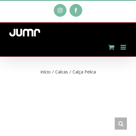
Ir
Instagram
Facebook
para
o
conteúdo
Início
/
Calcas
/
Calça Pelica