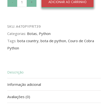
ADICIONAR AO CARRINHO
Bota
Python
Salto
SKU:
A470PYPRT39
Reto
Categorias:
Botas
,
Python
quantidade
Tags:
bota country
,
bota de python
,
Couro de Cobra
Python
Descrição
Informação adicional
Avaliações (0)