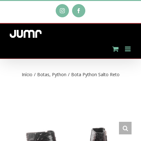
Ir
Instagram
Facebook
para
o
conteúdo
Início
/
Botas
,
Python
/
Bota Python Salto Reto