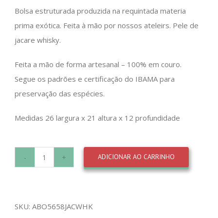
Bolsa estruturada produzida na requintada materia
prima exótica. Feita à mão por nossos ateleirs. Pele de
jacare whisky.
Feita a mão de forma artesanal – 100% em couro.
Segue os padrões e certificação do IBAMA para
preservação das espécies.
Medidas 26 largura x 21 altura x 12 profundidade
ADICIONAR AO CARRINHO
Bolsa
Pele
de
SKU:
ABO5658JACWHK
jacare