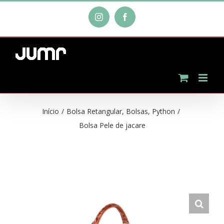
Ir
Instagram
Facebook
para
o
conteúdo
Início
/
Bolsa Retangular
,
Bolsas
,
Python
/
Bolsa Pele de jacare