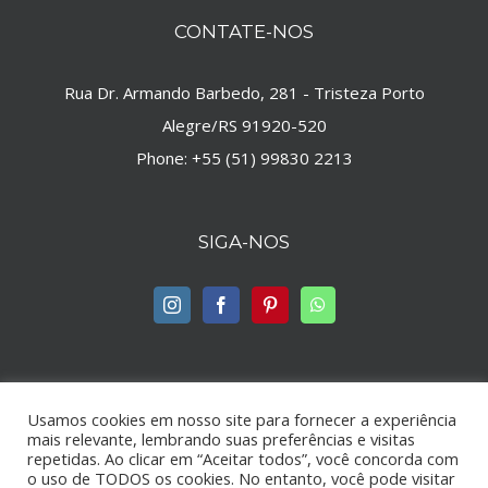
CONTATE-NOS
Rua Dr. Armando Barbedo, 281 - Tristeza Porto
Alegre/RS 91920-520
Phone:
+55 (51) 99830 2213
SIGA-NOS
Usamos cookies em nosso site para fornecer a experiência
mais relevante, lembrando suas preferências e visitas
repetidas. Ao clicar em “Aceitar todos”, você concorda com
© Copyright -
2026 | by
Maison Jump
| Todos os direitos
o uso de TODOS os cookies. No entanto, você pode visitar