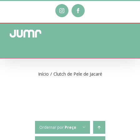
Ir
Instagram
Facebook
para
o
conteúdo
Início
/
Clutch de Pele de Jacaré
Ordernar por
Preço