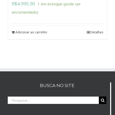
R$
4.990,90
1 em estoque (pode ser
encomendado)
Adicionar ao carrinho
Detalhes
BUSCA NO SITE
Buscar
resultados
para: